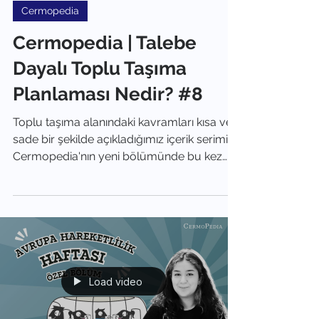
Parabol
15 Eki 2025
1 dakikada okunur
Cermopedia
Cermopedia | Talebe
Dayalı Toplu Taşıma
Planlaması Nedir? #8
Toplu taşıma alanındaki kavramları kısa ve
sade bir şekilde açıkladığımız içerik serimiz
Cermopedia'nın yeni bölümünde bu kez
“Talep Tabanlı Planlama Nedir?” sorusunu
ele alıyoruz.