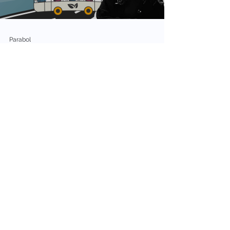
Load video
Parabol
17 Eyl 2025
1 dakikada okunur
Cermopedia: Toplu
Taşımada Kimseyi Geride
Bırakmamak | Avrupa
Hareketlilik Haftası Özel
Bölüm
Cermopedia: Toplu Taşımada Kimseyi
Geride Bırakmamak | Avrupa Hareketlilik