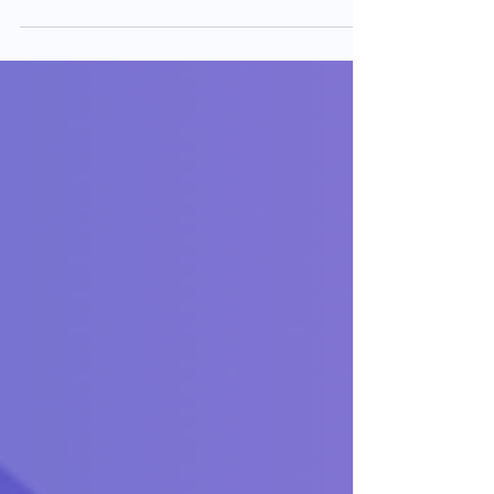
prensiplerini, planlama sürecinde
karşılaşılan sorunları ve veri temelli
yaklaşımların operasyonel verimliliğe
katkısını ele alıyoruz.