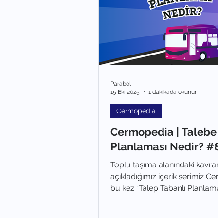
Parabol
15 Eki 2025
1 dakikada okunur
Cermopedia
Cermopedia | Talebe
Planlaması Nedir? #
Toplu taşıma alanındaki kavram
açıkladığımız içerik serimiz 
bu kez “Talep Tabanlı Planlam