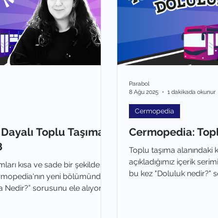
Parabol
8 Ağu 2025
1 dakikada okunur
Cermopedia
 Dayalı Toplu Taşıma
Cermopedia: Top
8
Toplu taşıma alanındaki k
açıkladığımız içerik ser
ları kısa ve sade bir şekilde
bu kez "Doluluk nedir?" s
Cermopedia'nın yeni bölümünde
a Nedir?” sorusunu ele alıyoruz.