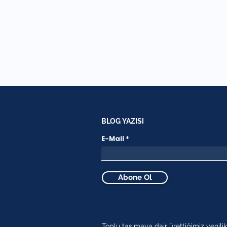
BLOG YAZISI
E-Mail
Abone Ol
Toplu taşımaya dair ürettiğimiz yenilik