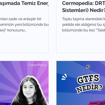
aşımada Temiz Enerji
Cermopedia: DRT 
Sistemleri) Nedir
arı sade ve anlaşılır bir
Toplu taşıma alanındaki k
k serimizin yeni bölümünde bu
şekilde ele aldığımız bu 
erji" konusunu
bölümünde bu kez “Taleb
nedir?” sorusuna yanıt ar