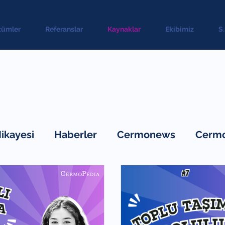
zümler
Referanslar
Kaynaklar
Ekibimiz
S
Hikayesi
Haberler
Cermonews
Cermo