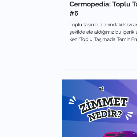
Cermopedia: Toplu T
#6
Toplu taşıma alanındaki kavraml
şekilde ele aldığımız bu içeri
kez “Toplu Taşımada Temiz En
detaylandırıyoruz.