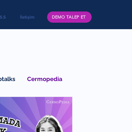
DEMO TALEP ET
.S.S
İletişim
talks
Cermopedia