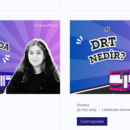
Parabol
25 Haz 2025
1 dakikada okunu
Cermopedia