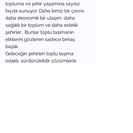
topluma ve şehir yaşamına sayısız 
fayda sunuyor. Daha temiz bir çevre, 
daha ekonomik bir ulaşım, daha 
sağlıklı bir toplum ve daha estetik 
şehirler... Bunlar toplu taşımanın 
etkilerini gösteren sadece birkaç 
başlık.
Geleceğin şehirleri toplu taşıma 
odaklı, sürdürülebilir çözümlerle 
şekillenecek. Birlikte hareket ederek 
bu sürece katkıda bulunabilir, hem 
kendimiz hem de gelecek nesiller için 
daha yaşanabilir bir dünya 
yaratabiliriz. Şimdi, bir sonraki 
yolculuğunuzda toplu taşımanın 
faydalarını düşünün ve tercihinizi 
çevre dostu ulaşım yöntemlerinden 
yana kullanmayı deneyin.