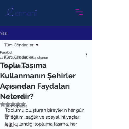
Yazı
Tüm Gönderiler
Parabol
Tüm Gönderiler
12 Kas 2024
4 dakikada okunur
Toplu Taşıma
Başarı Hikayesi
Kullanmanın Şehirler
Haberler
Açısından Faydaları
Cermonews
Nelerdir?
Cermotalks
5 üzerinden NaN yıldız
Cermopedia
Toplumu oluşturan bireylerin her gün 
Blog
iş, eğitim, sağlık ve sosyal ihtiyaçları 
için kullandığı topluma taşıma, her 
Makale