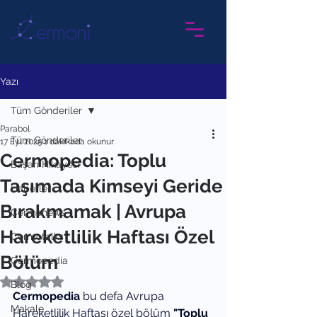
Yazı
Tüm Gönderiler
Parabol
Tüm Gönderiler
17 Eyl 2025
1 dakikada okunur
Cermopedia: Toplu
Başarı Hikayesi
Taşımada Kimseyi Geride
Haberler
Bırakmamak | Avrupa
Cermonews
Hareketlilik Haftası Özel
Cermotalks
Bölüm
Cermopedia
5 üzerinden NaN yıldız
Blog
Cermopedia 
bu defa Avrupa 
Makale
Hareketlilik Haftası özel bölüm 
"Toplu 