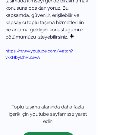
taşımada kimseyi geride bırakmamak” 
konusuna odaklanıyoruz. Bu 
kapsamda, güvenilir, erişilebilir ve 
kapsayıcı toplu taşıma hizmetlerinin 
ne anlama geldiğini konuştuğumuz 
bölümümüzü izleyebilirsiniz. 🎥
https://www.youtube.com/watch?
v=XHbyDhPuGwA
Toplu taşıma alanında daha fazla 
içerik için youtube sayfamızı ziyaret 
edin!