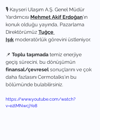
🎙️ Kayseri Ulaşım A.Ş. Genel Müdür 
Yardımcısı 
Mehmet Akif Erdoğan
’ın 
konuk olduğu yayında, Pazarlama 
Direktörümüz 
Tuğçe 
Işık
 moderatörlük görevini üstleniyor.
📌 
Toplu taşımada
 temiz enerjiye 
geçiş sürecini, bu dönüşümün 
finansal/çevresel
 sonuçlarını ve çok 
daha fazlasını Cermotalks'ın bu 
bölümünde bulabilirsiniz.
https://www.youtube.com/watch?
v=e2lMNwcjYe8