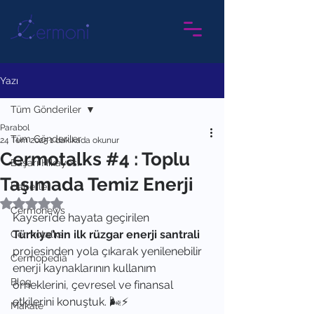
Yazı
Tüm Gönderiler
Parabol
Tüm Gönderiler
24 Tem 2025
1 dakikada okunur
Cermotalks #4 : Toplu
Başarı Hikayesi
Taşımada Temiz Enerji
Haberler
5 üzerinden NaN yıldız
Cermonews
Kayseri’de hayata geçirilen 
Türkiye’nin ilk rüzgar enerji santrali 
Cermotalks
projesinden yola çıkarak yenilenebilir 
Cermopedia
enerji kaynaklarının kullanım 
Blog
örneklerini, çevresel ve finansal 
etkilerini konuştuk. 🌬⚡
Makale