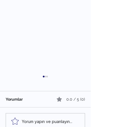
Yorumlar
0.0 / 5 (0)
#Cermotalks2: Cermoni
#Cermotalks1: 
Yorum yapın ve puanlayın...