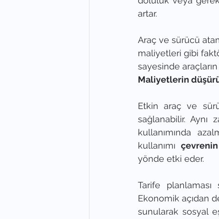
doluluk veya gereks
artar.
Araç ve sürücü atam
maliyetleri gibi fak
sayesinde araçların
Maliyetlerin düşür
Etkin araç ve sürü
sağlanabilir. Aynı
kullanımında azalm
kullanımı 
çevrenin
yönde etki eder.
Tarife planlaması s
Ekonomik açıdan dez
sunularak sosyal eşi