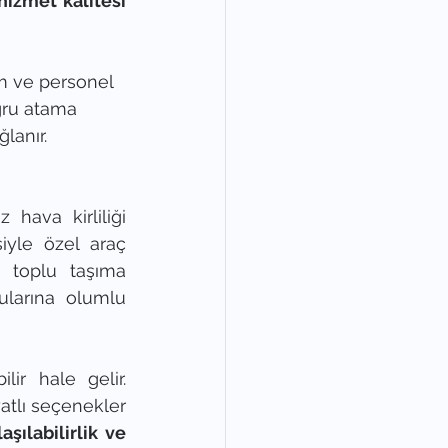
Verimlilik ve hizmet kalitesi 
m ve personel 
oğru atama 
lanır. 
hava kirliliği 
yle özel araç 
e toplu taşıma 
ularına olumlu 
ir hale gelir. 
tlı seçenekler 
laşılabilirlik ve 