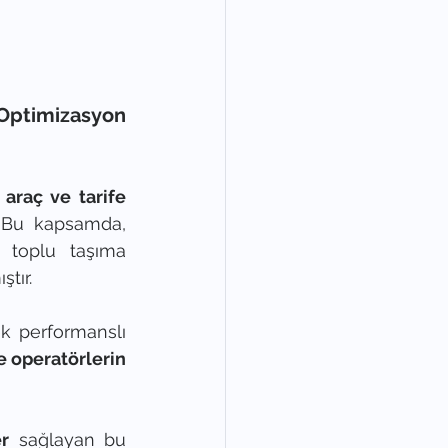
ptimizasyon 
 
araç ve tarife 
 bir şekilde gerçekleştirir. Bu kapsamda, 
a toplu taşıma 
tır.
 performanslı 
 operatörlerin 
er
 sağlayan bu 