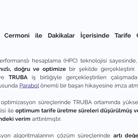
: Cermoni ile Dakikalar İçerisinde Tarife O
rformanslı hesaplama (HPC) teknolojisi sayesinde,
hızlı, doğru ve optimize
ve 
TRUBA
 iş birliğiyle gerçekleştirilen çalışmad
usunda 
Parabol
 önemli bir başarı hikayesine imza atmış
e optimizasyon süreçlerinde TRUBA ortamında yüksek
si ile 
optimum tarife üretme süreleri düşürülmüş ve
ndeki verim
 arttırılmıştır.
yon algoritmalarının çözüm süreçlerinde 
artı değ