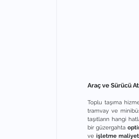
Araç ve Sürücü A
Toplu taşıma hizmet
tramvay ve minibüs 
taşıtların hangi ha
bir güzergahta 
opt
ve 
işletme maliyetl