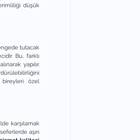
imliliği düşük 
dengede tutacak 
dir. Bu, farklı 
ınarak yapılır. 
rülebilirliğini 
ireyleri özel 
ilde karşılamak 
eferlerde aşırı 