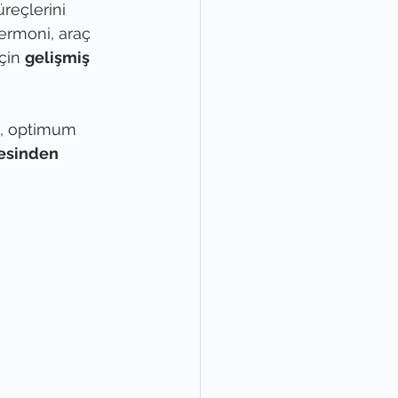
reçlerini 
Cermoni, araç 
çin 
gelişmiş 
n, optimum 
yesinden