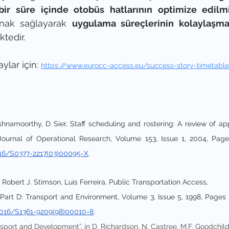
bir süre içinde otobüs hatlarının optimize edilmiş
anak sağlayarak 
uygulama süreçlerinin kolaylaşma
tedir.
ylar için: 
https://www.eurocc-access.eu/success-story-timetable-
shnamoorthy, D Sier, Staff scheduling and rostering: A review of ap
urnal of Operational Research, Volume 153, Issue 1, 2004, Page
1016/S0377-2217(03)00095-X
.
 Robert J. Stimson, Luis Ferreira, Public Transportation Access,
Part D: Transport and Environment, Volume 3, Issue 5, 1998, Pages 
.1016/S1361-9209(98)00010-8
.
nsport and Development”, in D. Richardson, N. Castree, M.F. Goodchild