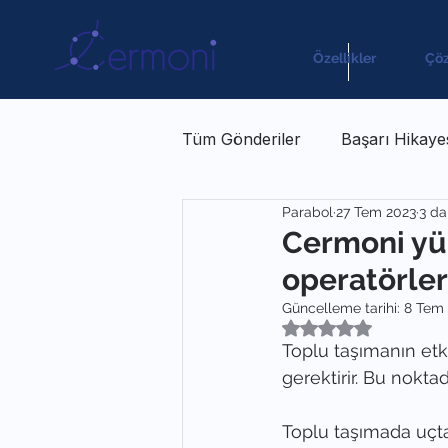
Özellikler
Çö
Tüm Gönderiler
Başarı Hikaye
Parabol
27 Tem 2023
3 da
Makale
Cermoni yük
operatörler
Güncelleme tarihi:
8 Tem
5 üzerinden NaN yı
Toplu taşımanın etk
gerektirir. Bu noktad
Toplu taşımada uçt