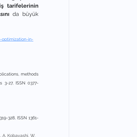
 tarifelerinin
sını
 da büyük 
optimization-in-
plications, methods 
s 3-27, ISSN 0377-
319-328, ISSN 1361-
, A. Kobayashi, W. 