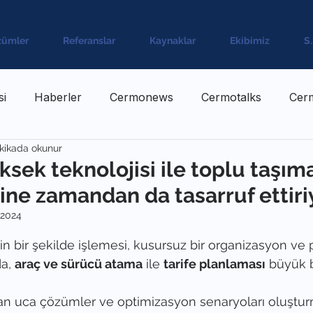
zümler
Referanslar
Kaynaklar
Ekibimiz
S
si
Haberler
Cermonews
Cermotalks
Cer
kikada okunur
sek teknolojisi ile toplu taşım
ine zamandan da tasarruf ettiri
 2024
ldız
in bir şekilde işlemesi, kusursuz bir organizasyon ve
a, 
araç ve sürücü atama
 ile 
tarife planlaması
 büyük b
an uca çözümler ve optimizasyon senaryoları oluştu