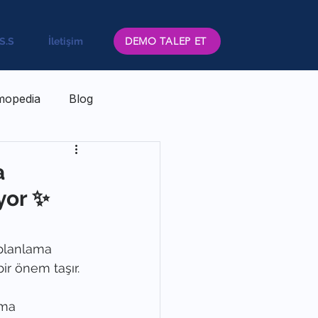
DEMO TALEP ET
.S.S
İletişim
mopedia
Blog
a
yor ✨
 planlama 
ir önem taşır. 
rma 