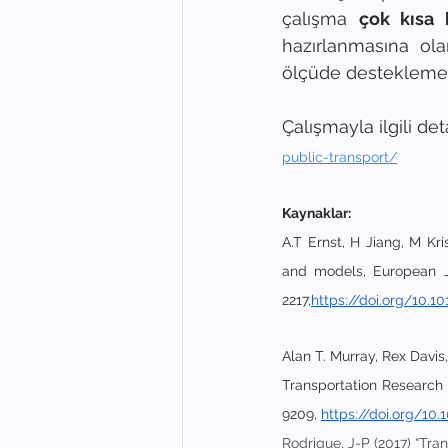
çalışma 
çok kısa 
hazırlanmasına ol
ölçüde desteklemek
Çalışmayla ilgili deta
public-transport/
Kaynaklar:
A.T Ernst, H Jiang, M Kri
and models, European Jo
2217,
https://doi.org/10.
Alan T. Murray, Rex Davis,
Transportation Research 
9209, 
https://doi.org/10
Rodrigue, J-P (2017) “Tra