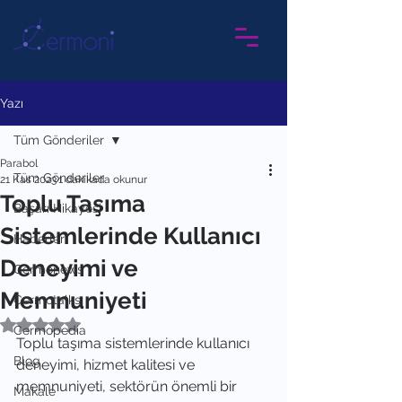
Yazı
Tüm Gönderiler
Parabol
Tüm Gönderiler
21 Kas 2023
1 dakikada okunur
Toplu Taşıma
Başarı Hikayesi
Sistemlerinde Kullanıcı
Haberler
Deneyimi ve
Cermonews
Memnuniyeti
Cermotalks
5 üzerinden NaN yıldız
Cermopedia
Toplu taşıma sistemlerinde kullanıcı 
Blog
deneyimi, hizmet kalitesi ve 
memnuniyeti, sektörün önemli bir 
Makale