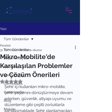
Yazı
Tüm Gönderiler
Parabol
Tüm Gönderiler
31 Tem 2024
1 dakikada okunur
Mikro-Mobilite'de
Başarı Hikayesi
Karşılaşılan Problemler
Haberler
ve Çözüm Önerileri
Cermonews
5 üzerinden NaN yıldız
Cermotalks
Şehir içi kullanılan mikro-mobilite, 
Cermopedia
şehir yaşamını dönüştürmeye devam 
ederken, güvenlik, altyapı uyumu ve 
Blog
düzenleme gibi çeşitli zorluklarla 
Makale
karşılaşmaktadır. Şehir planlamacıları, 