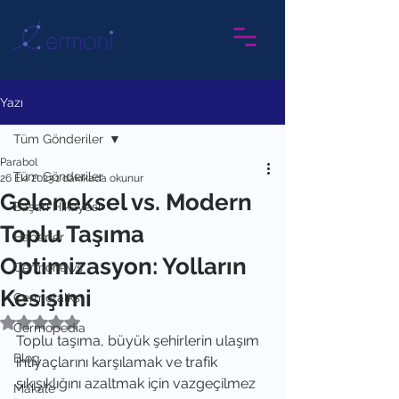
Yazı
Tüm Gönderiler
Parabol
Tüm Gönderiler
26 Eki 2023
1 dakikada okunur
Geleneksel vs. Modern
Başarı Hikayesi
Toplu Taşıma
Haberler
Optimizasyon: Yolların
Cermonews
Kesişimi
Cermotalks
5 üzerinden NaN yıldız
Cermopedia
Toplu taşıma, büyük şehirlerin ulaşım 
Blog
ihtiyaçlarını karşılamak ve trafik 
sıkışıklığını azaltmak için vazgeçilmez 
Makale