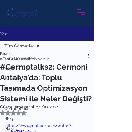
Yazı
Tüm Gönderiler
Parabol
Tüm Gönderiler
8 Tem 2024
0 dakikada okunur
#Cermotalks2: Cermoni
Başarı Hikayesi
Antalya'da: Toplu
Haberler
Taşımada Optimizasyon
Cermonews
Sistemi ile Neler Değişti?
Cermotalks
Güncelleme tarihi:
27 Kas 2024
Cermopedia
5 üzerinden NaN yıldız
Blog
https://www.youtube.com/watch?
Makale
v=2kHZHGg6qaI