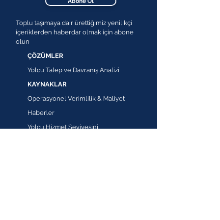
Abone Ol
Toplu taşımaya dair ürettiğimiz yenilikçi
içeriklerden haberdar olmak için abone
olun
ÇÖZÜMLER
Yolcu Talep ve Davranış Analizi
KAYNAKLAR
Operasyonel Verimlilik & Maliyet
Haberler
Yolcu Hizmet Seviyesini
İyileştirme
Cermonews
GTFS Tabanlı Uçtan Uca Planlama
Cermotalks
Talep Bazlı Toplu Taşıma
Planlama
Cermopedia