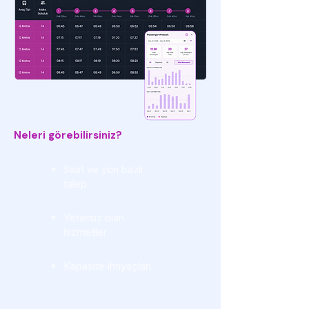
Neleri görebilirsiniz?
Saat ve yön bazlı
talep
Yetersiz olan
hizmetler
Kapasite ihtiyaçları