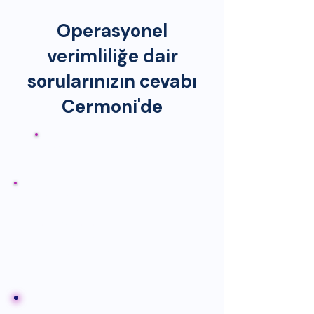
Operasyonel
verimliliğe dair
sorularınızın cevabı
Cermoni'de
Gerçek kaynak ihtiyacımız
nasıl?
Yolcu deneyimini
etkilemeden
operasyonel
maliyetler
düşürülebilir mi?