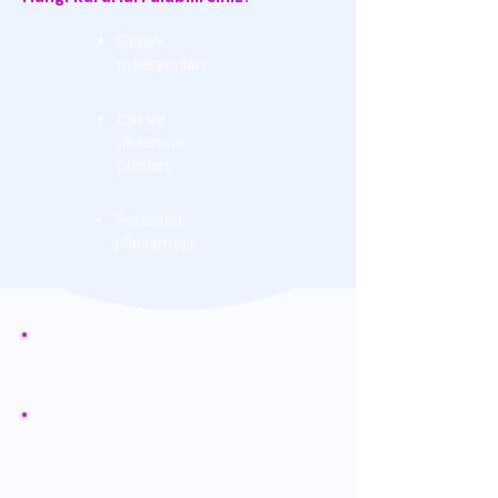
Görev
rotasyonları
İzin ve
dinlenme
planları
Personel
planlaması
Boş kilometre ne
kadar azaltılabilir?
Sürücü iş yükü
adil şekilde
dağıtılıyor mu?